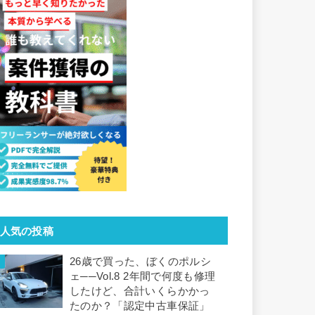
人気の投稿
26歳で買った、ぼくのポルシ
ェ──Vol.8 2年間で何度も修理
したけど、合計いくらかかっ
たのか？「認定中古車保証」