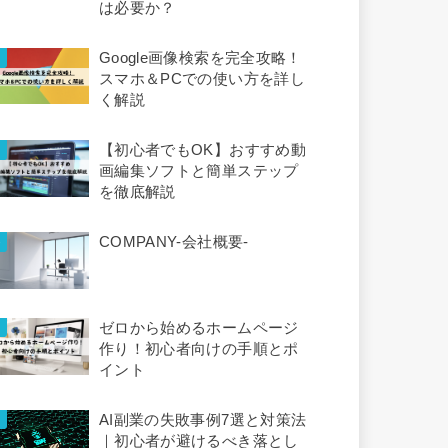
は必要か？
Google画像検索を完全攻略！
スマホ＆PCでの使い方を詳し
く解説
【初心者でもOK】おすすめ動
画編集ソフトと簡単ステップ
を徹底解説
COMPANY-会社概要-
ゼロから始めるホームページ
作り！初心者向けの手順とポ
イント
AI副業の失敗事例7選と対策法
｜初心者が避けるべき落とし