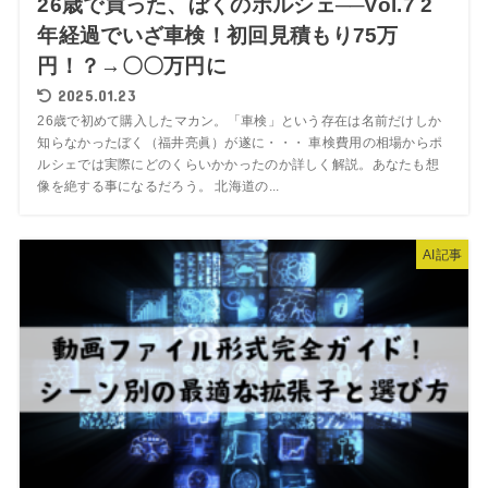
26歳で買った、ぼくのポルシェ──Vol.7 2
年経過でいざ車検！初回見積もり75万
円！？→〇〇万円に
2025.01.23
26歳で初めて購入したマカン。「車検」という存在は名前だけしか
知らなかったぼく（福井亮眞）が遂に・・・ 車検費用の相場からポ
ルシェでは実際にどのくらいかかったのか詳しく解説。あなたも想
像を絶する事になるだろう。 北海道の...
AI記事