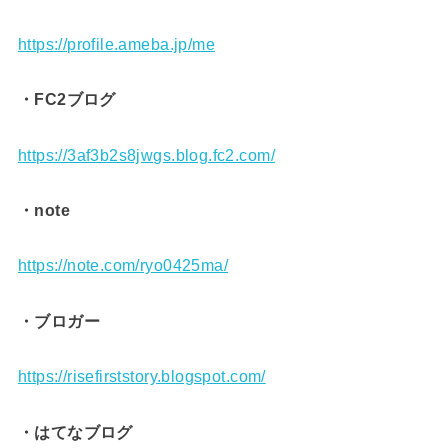
https://profile.ameba.jp/me
・FC2ブログ
https://3af3b2s8jwgs.blog.fc2.com/
・note
https://note.com/ryo0425ma/
・ブロガー
https://risefirststory.blogspot.com/
・はてなブログ