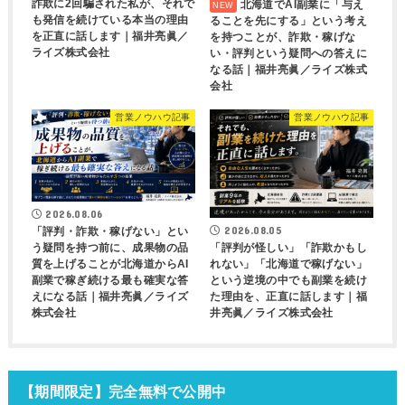
詐欺に2回騙された私が、それで
北海道でAI副業に「与え
も発信を続けている本当の理由
ることを先にする」という考え
を正直に話します｜福井亮眞／
を持つことが、詐欺・稼げな
ライズ株式会社
い・評判という疑問への答えに
なる話｜福井亮眞／ライズ株式
会社
営業ノウハウ記事
営業ノウハウ記事
2026.08.06
2026.08.05
「評判・詐欺・稼げない」とい
う疑問を持つ前に、成果物の品
「評判が怪しい」「詐欺かもし
質を上げることが北海道からAI
れない」「北海道で稼げない」
副業で稼ぎ続ける最も確実な答
という逆境の中でも副業を続け
えになる話｜福井亮眞／ライズ
た理由を、正直に話します｜福
株式会社
井亮眞／ライズ株式会社
【期間限定】完全無料で公開中