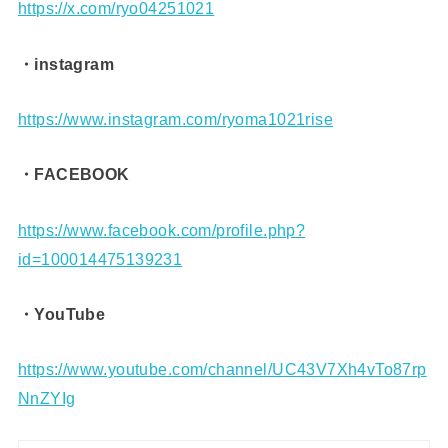
https://x.com/ryo04251021
・instagram
https://www.instagram.com/ryoma1021rise
・FACEBOOK
https://www.facebook.com/profile.php?
id=100014475139231
・YouTube
https://www.youtube.com/channel/UC43V7Xh4vTo87rp
NnZYIg