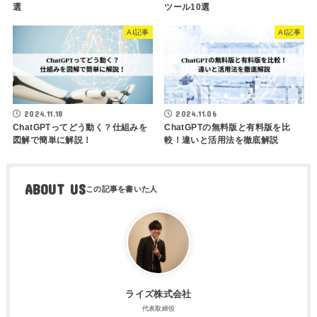
選
ツール10選
AI記事
AI記事
2024.11.18
2024.11.06
ChatGPTってどう動く？仕組みを
ChatGPTの無料版と有料版を比
図解で簡単に解説！
較！違いと活用法を徹底解説
ABOUT US
ライズ株式会社
代表取締役