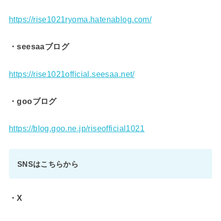
https://rise1021ryoma.hatenablog.com/
・seesaaブログ
https://rise1021official.seesaa.net/
・gooブログ
https://blog.goo.ne.jp/riseofficial1021
SNSはこちらから
・X