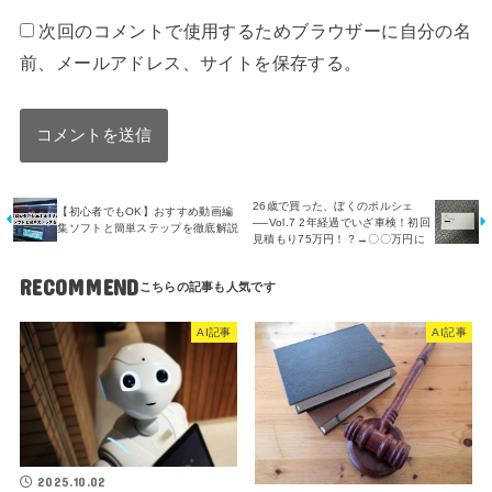
次回のコメントで使用するためブラウザーに自分の名
前、メールアドレス、サイトを保存する。
26歳で買った、ぼくのポルシェ
【初心者でもOK】おすすめ動画編
──Vol.7 2年経過でいざ車検！初回
集ソフトと簡単ステップを徹底解説
見積もり75万円！？→〇〇万円に
RECOMMEND
AI記事
AI記事
2025.10.02