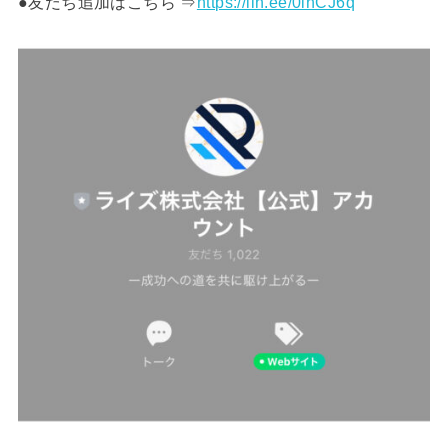
●友だち追加はこちら ⇒
https://lin.ee/0lnCJ6q