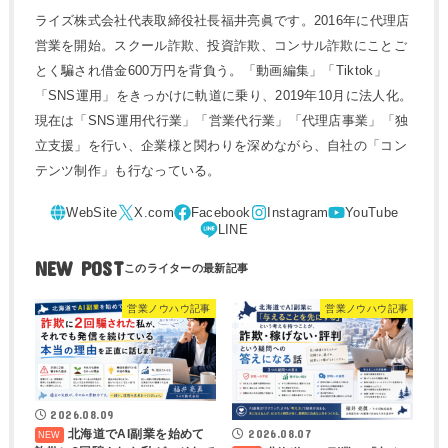
ライズ株式会社代表取締役社長福井亮眞です。
2016年に代理店
営業を開始。スクール詐欺、投資詐欺、コンサル詐欺にことご
とく騙され
借金600万円
を背負う。
「動画編集」「Tiktok」
「SNS運用」
をきっかけに軌道に乗り、2019年10月に法人化。
現在は
「SNS運用代行業」「営業代行業」「代理店事業」「独
立支援」
を行い、企業様と関わりを深めながら、自社の「コン
テンツ制作」も行なっている。
NEW POST
営業ノウハウ記事
営業ノウハウ記事
2026.08.09
2026.08.07
北海道でAI副業を始めて