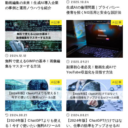
2025.10.04
動画編集の未来！生成AI導入企業
生成AIの倫理問題｜プライバシー
の事例と運用ノウハウを紹介
侵害を招くNG活用と安全な設計法
AI記事
AI記事
2024.12.12
無料で使えるGIMPの基本！画像編
2025.09.21
集をマスターする方法
副業初心者必見！動画生成AIで
YouTube収益化を目指す方法
AI記事
AI記事
2024.08.21
2024.08.21
【2024年版】ChatGPTよりも使え
【2024年版】ChatGPTだけではな
る！今すぐ使いたい無料AIツール5
い、仕事の効率をアップさせるAI