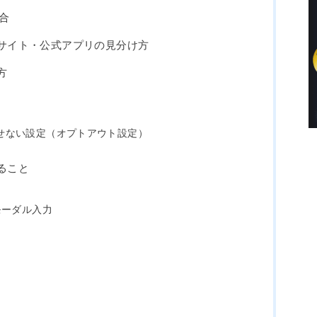
場合
公式サイト・公式アプリの見分け方
方
させない設定（オプトアウト設定）
きること
チモーダル入力