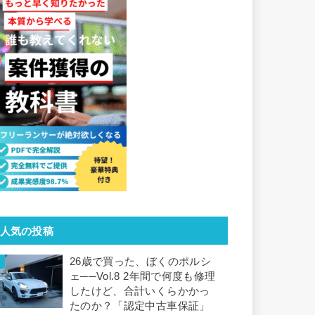
人気の投稿
26歳で買った、ぼくのポルシ
ェ──Vol.8 2年間で何度も修理
したけど、合計いくらかかっ
たのか？「認定中古車保証」